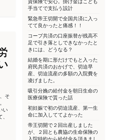
資保険で安心。掛け金はこども
手当てで支払う設計
緊急帝王切開で全国共済に入っ
てて良かったと痛感！！
コープ共済の口座振替が残高不
足で引き落としできなかったと
きには、どうなる？
労
結婚を期に形だけでもと入った
い
府民共済のおかげで、切迫早
産、切迫流産の多額の入院費を
凌げました。
吸引分娩の給付金を朝日生命の
が、そ
医療保険で貰った話
。
初妊娠で初の切迫流産、第一生
いい
命に加入しててよかった
て、
帝王切開で２回出産しました
が、２回とも農協の生命保険の
入院特約から給付金を頂きまし