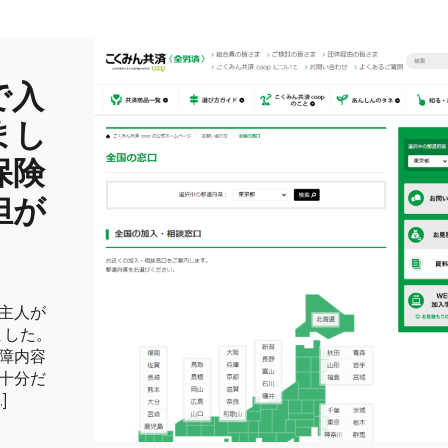
で入
まし
保険
担が
主人が
ました。
障内容
十分だ
]