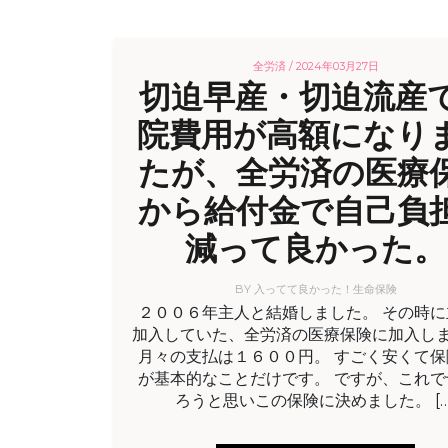
全労済 /
2024年03月27日
切迫早産・切迫流産
院費用が高額になり
たが、全労済の医療
から給付金で自己負
減って良かった。
BY
入ってて良かった！生命保険
２００６年主人と結婚しました。 その時に
加入していた、全労済の医療保険に加入し
月々の支払は１６００円。 すごく安くて保
が基本的なことだけです。 ですが、これで
ろうと思いこの保険に決めました。 […