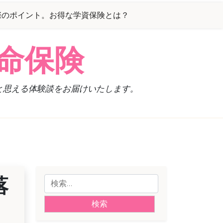
際のポイント。お得な学資保険とは？
命保険
と思える体験談をお届けいたします。
落
検
索:
？