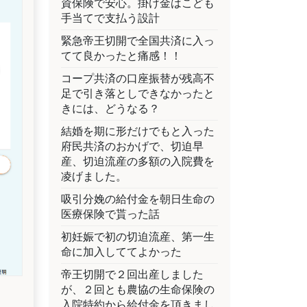
資保険で安心。掛け金はこども
手当てで支払う設計
緊急帝王切開で全国共済に入っ
てて良かったと痛感！！
コープ共済の口座振替が残高不
足で引き落としできなかったと
きには、どうなる？
結婚を期に形だけでもと入った
府民共済のおかげで、切迫早
産、切迫流産の多額の入院費を
凌げました。
吸引分娩の給付金を朝日生命の
医療保険で貰った話
初妊娠で初の切迫流産、第一生
命に加入しててよかった
帝王切開で２回出産しました
が、２回とも農協の生命保険の
入院特約から給付金を頂きまし