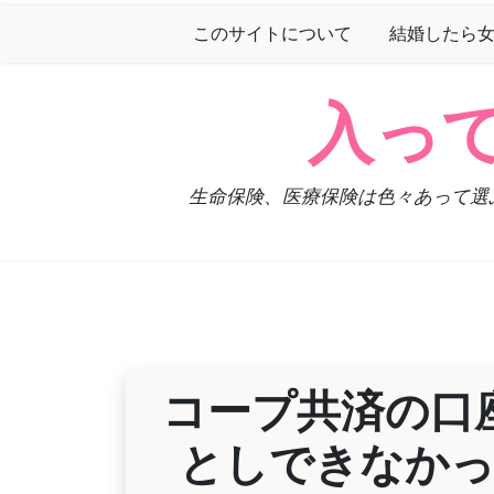
Skip
このサイトについて
結婚したら
to
content
入っ
生命保険、医療保険は色々あって選
コープ共済の口
としできなかっ