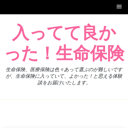
Skip
入ってて良か
to
content
った！生命保険
生命保険、医療保険は色々あって選ぶのが難しいです
が、生命保険に入っていて、よかった！と思える体験
談をお届けいたします。