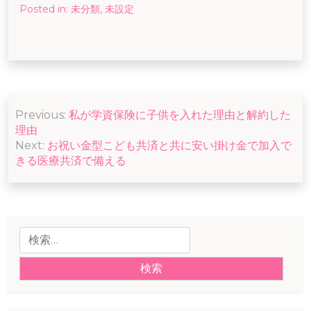
Posted in:
未分類
,
未設定
投
Previous:
私が学資保険に子供を入れた理由と解約した
稿
理由
ナ
Next:
お祝い金型こども共済と共に安い掛け金で加入で
きる医療共済で備える
ビ
ゲ
ー
検
シ
索:
ョ
ン