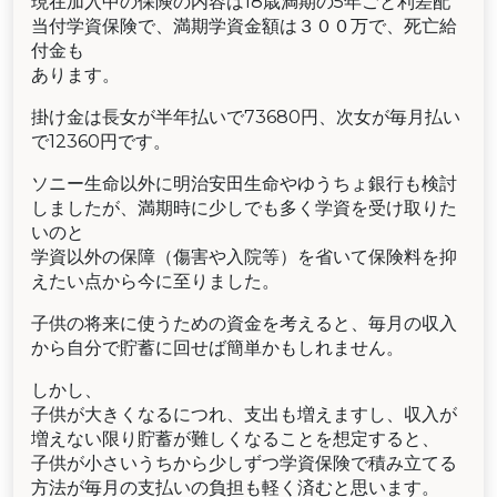
現在加入中の保険の内容は18歳満期の5年ごと利差配
当付学資保険で、満期学資金額は３００万で、死亡給
付金も
あります。
掛け金は長女が半年払いで73680円、次女が毎月払い
で12360円です。
ソニー生命以外に明治安田生命やゆうちょ銀行も検討
しましたが、満期時に少しでも多く学資を受け取りた
いのと
学資以外の保障（傷害や入院等）を省いて保険料を抑
えたい点から今に至りました。
子供の将来に使うための資金を考えると、毎月の収入
から自分で貯蓄に回せば簡単かもしれません。
しかし、
子供が大きくなるにつれ、支出も増えますし、収入が
増えない限り貯蓄が難しくなることを想定すると、
子供が小さいうちから少しずつ学資保険で積み立てる
方法が毎月の支払いの負担も軽く済むと思います。