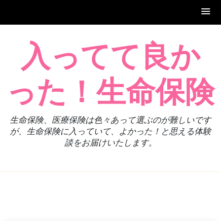
Skip
入ってて良か
to
content
った！生命保険
生命保険、医療保険は色々あって選ぶのが難しいです
が、生命保険に入っていて、よかった！と思える体験
談をお届けいたします。