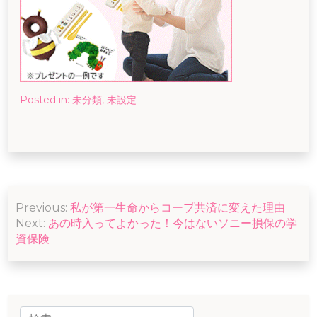
Posted in:
未分類
,
未設定
投
Previous:
私が第一生命からコープ共済に変えた理由
稿
Next:
あの時入ってよかった！今はないソニー損保の学
ナ
資保険
ビ
ゲ
ー
検