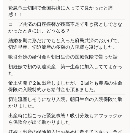
緊急帝王切開で全国共済に入ってて良かったと痛
感！！
コープ共済の口座振替が残高不足で引き落としできな
かったときには、どうなる？
結婚を期に形だけでもと入った府民共済のおかげで、
切迫早産、切迫流産の多額の入院費を凌げました。
吸引分娩の給付金を朝日生命の医療保険で貰った話
初妊娠で初の切迫流産、第一生命に加入しててよかっ
た
帝王切開で２回出産しましたが、２回とも農協の生命
保険の入院特約から給付金を頂きました。
切迫流産しそうになり入院。朝日生命の入院保険で助
かりました。
出産時に起こった緊急事態！吸引分娩もアフラックか
ら保険金が出て助かりました
妊娠・出産の保険加入はお早めに考えて下さい。ライ