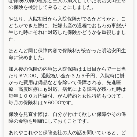
ぽ保険の別の種類と主人の加入していた明治安田生命
の保険を検討してみることにしました。
やはり、入院初日から入院保障がでるかどうかと、こ
どもができた際に、妊娠出産の過程でおもわぬ事態が
生じた時にそれに対応した保険かどうかを重視しまし
た。
ほとんど同じ保障内容で保険料が安かった明治安田生
命に決めました。
加入後の保険の内容は入院保障は１日目からで一日当
たり￥7000、退院祝い金が３万５千円、入院時に掛
かった費用は備品などを除いて保障される、先進医
療・高度医療にも対応、病気による障害が残った時は
毎年１００万円給付、がん特約と女性特約もつけて、
毎月の保険料は￥8000です。
保険を見直す際は、自分が付けて欲しい保障やその保
障の金額を明確にしておくことです。
あれやこれやと保険会社の人の話を聞いていると、ど