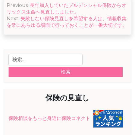
投
Previous:
長年加入していたプルデンシャル保険からオ
稿
リックス生命へ見直ししました。
ナ
Next:
失敗しない保険見直しを希望する人は、情報収集
を常にあらゆる場面で行っておくことが一番大切です。
ビ
ゲ
ー
検
シ
索:
ョ
ン
保険の見直し
保険相談をもっと身近に保険コネクト