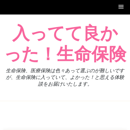
Skip
入ってて良か
to
content
った！生命保険
生命保険、医療保険は色々あって選ぶのが難しいです
が、生命保険に入っていて、よかった！と思える体験
談をお届けいたします。