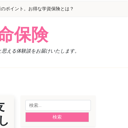
際のポイント。お得な学資保険とは？
命保険
と思える体験談をお届けいたします。
友
検
索:
し