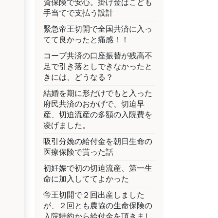
資保険で安心。掛け金はこども
手当てで支払う設計
緊急帝王切開で全国共済に入っ
てて良かったと痛感！！
コープ共済の口座振替が残高不
足で引き落としできなかったと
きには、どうなる？
結婚を期に形だけでもと入った
府民共済のおかげで、切迫早
産、切迫流産の多額の入院費を
凌げました。
吸引分娩の給付金を朝日生命の
医療保険で貰った話
初妊娠で初の切迫流産、第一生
命に加入しててよかった
帝王切開で２回出産しました
が、２回とも農協の生命保険の
入院特約から給付金を頂きまし