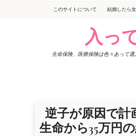
Skip
このサイトについて
結婚したら
to
content
入っ
生命保険、医療保険は色々あって選
逆子が原因で計
生命から35万円