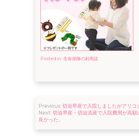
Posted in:
生命保険の利用談
投
Previous:
切迫早産で入院しましたがアリコ
稿
Next:
切迫早産・切迫流産で入院費用が高額
良かった。
ナ
ビ