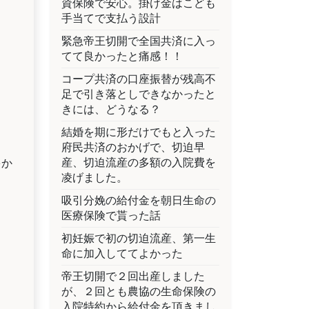
資保険で安心。掛け金はこども
手当てで支払う設計
緊急帝王切開で全国共済に入っ
てて良かったと痛感！！
コープ共済の口座振替が残高不
足で引き落としできなかったと
きには、どうなる？
結婚を期に形だけでもと入った
府民共済のおかげで、切迫早
産、切迫流産の多額の入院費を
多か
凌げました。
吸引分娩の給付金を朝日生命の
医療保険で貰った話
初妊娠で初の切迫流産、第一生
命に加入しててよかった
帝王切開で２回出産しました
が、２回とも農協の生命保険の
入院特約から給付金を頂きまし