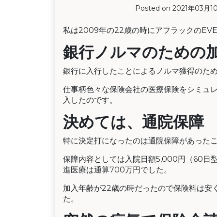
Posted on
2021年03月1
私は2009年の22歳の時にアフラックのEV
銀行ノルマのための
銀行に入行したことによるノルマ獲得のた
仕事柄色々な保険会社の医療保険をシミュ
入したのです。
決めては、通院保障
特に決定打になったのは通院保障があった
保障内容としては入院日額5,000円（60日
進医療は通算700万円でした。
加入年齢が22歳の時だったので保険料は安く
た。