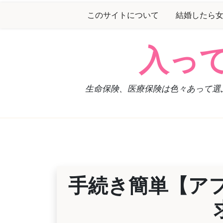
Skip
このサイトについて
結婚したら
to
content
入っ
生命保険、医療保険は色々あって選
手続き簡単【アフ