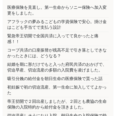
医療保険を見直し。第一生命からソニー保険へ加入変
更をしました。
アフラックの夢みるこどもの学資保険で安心。掛け金
はこども手当てで支払う設計
緊急帝王切開で全国共済に入ってて良かったと痛
感！！
コープ共済の口座振替が残高不足で引き落としできな
かったときには、どうなる？
結婚を期に形だけでもと入った府民共済のおかげで、
切迫早産、切迫流産の多額の入院費を凌げました。
吸引分娩の給付金を朝日生命の医療保険で貰った話
初妊娠で初の切迫流産、第一生命に加入しててよかっ
た
帝王切開で２回出産しましたが、２回とも農協の生命
保険の入院特約から給付金を頂きました。
切迫流産しそうになり入院。朝日生命の入院保険で助