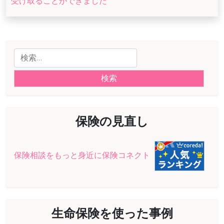
受け取ることができました
ゲ
ー
シ
検
ョ
索:
ン
保険の見直し
保険相談をもっと身近に保険コネクト
生命保険を使った事例