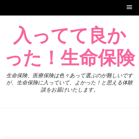
Skip
入ってて良か
to
content
った！生命保険
生命保険、医療保険は色々あって選ぶのが難しいです
が、生命保険に入っていて、よかった！と思える体験
談をお届けいたします。