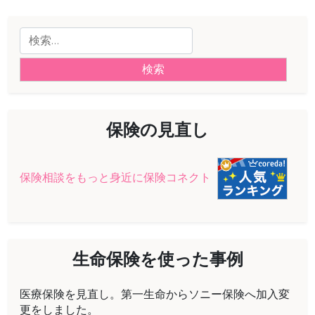
ー
検
シ
索:
ョ
ン
保険の見直し
保険相談をもっと身近に保険コネクト
生命保険を使った事例
医療保険を見直し。第一生命からソニー保険へ加入変
更をしました。