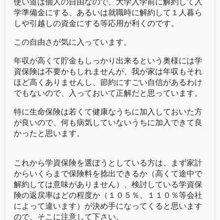
使い道は個人の自由なので、大学入学前に解約して入
学準備金にする、あるいは就職時に解約して１人暮ら
しや引越しの資金にする等応用が利くのです。
この自由さが気に入っています。
年収が高くて貯金もしっかり出来るという奥様には学
資保険は不要かもしれませんが、我が家は年収もそれ
ほど高くありませんし、節約にすごい自信があるわけ
でもないので、入っておいて正解だと思っています。
特に生命保険は若くて健康なうちに加入しておいた方
が良いので、何も病気していないうちに加入できて良
かったと思います。
これから学資保険を選ぼうとしている方は、まず家計
からいくらまで保険料を捻出できるか（高くて途中で
解約しては意味がありません）、検討している学資保
険の返戻率はどの程度か（１０５％、１１０％等会社
によって違います）が決め手になってくると思います
ので、そこに注意して下さい。