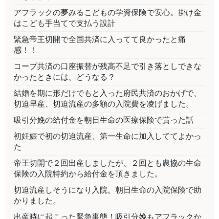
アフラックの夢みるこどもの学資保険で安心。掛け金
はこども手当てで支払う設計
緊急帝王切開で全国共済に入ってて良かったと痛
感！！
コープ共済の口座振替が残高不足で引き落としできな
かったときには、どうなる？
結婚を期に形だけでもと入った府民共済のおかげで、
切迫早産、切迫流産の多額の入院費を凌げました。
吸引分娩の給付金を朝日生命の医療保険で貰った話
初妊娠で初の切迫流産、第一生命に加入しててよかっ
た
帝王切開で２回出産しましたが、２回とも農協の生命
保険の入院特約から給付金を頂きました。
切迫流産しそうになり入院。朝日生命の入院保険で助
かりました。
出産時に起こった緊急事態！吸引分娩もアフラックか