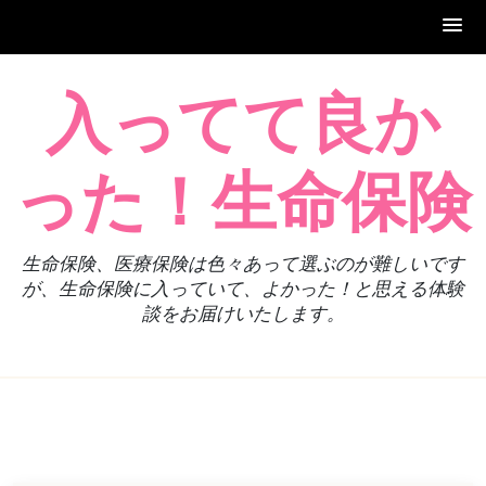
Skip
入ってて良か
to
content
った！生命保険
生命保険、医療保険は色々あって選ぶのが難しいです
が、生命保険に入っていて、よかった！と思える体験
談をお届けいたします。