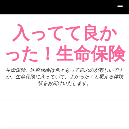
Skip
入ってて良か
to
content
った！生命保険
生命保険、医療保険は色々あって選ぶのが難しいです
が、生命保険に入っていて、よかった！と思える体験
談をお届けいたします。