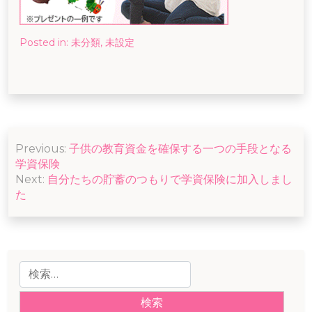
Posted in:
未分類
,
未設定
投
Previous:
子供の教育資金を確保する一つの手段となる
稿
学資保険
ナ
Next:
自分たちの貯蓄のつもりで学資保険に加入しまし
た
ビ
ゲ
ー
検
シ
索:
ョ